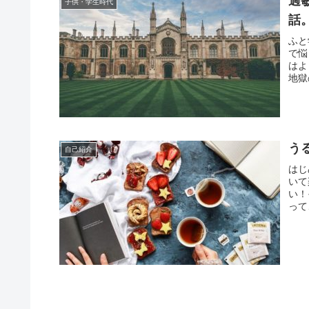
過
子供・学生時代
話
ふと
で悩
はよ
地獄
う
自己紹介
はじ
いて
い！
って