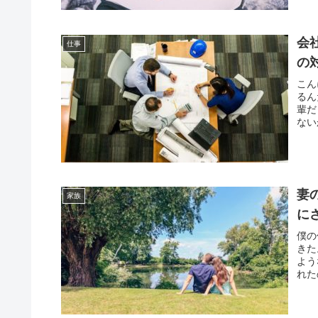
会
仕事
の
こん
るん
輩だ
ない
妻
家族
に
僕の
きた
よう
れた