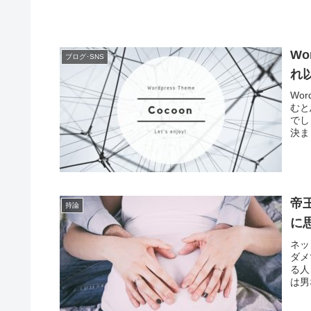
Wo
ブログ･SNS
れ
Wo
むと
でし
決ま
帝
持論
に
ネッ
ダメ
る人
は男