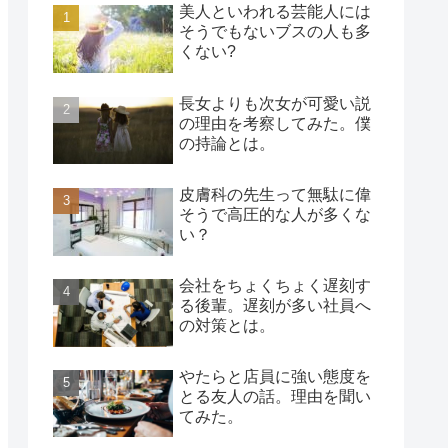
美人といわれる芸能人には
そうでもないブスの人も多
くない?
長女よりも次女が可愛い説
の理由を考察してみた。僕
の持論とは。
皮膚科の先生って無駄に偉
そうで高圧的な人が多くな
い？
会社をちょくちょく遅刻す
る後輩。遅刻が多い社員へ
の対策とは。
やたらと店員に強い態度を
とる友人の話。理由を聞い
てみた。