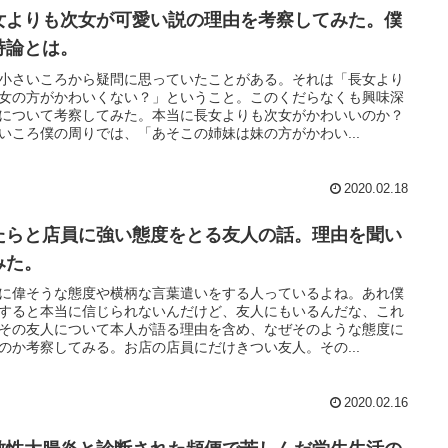
女よりも次女が可愛い説の理由を考察してみた。僕
持論とは。
小さいころから疑問に思っていたことがある。それは「長女より
女の方がかわいくない？」ということ。このくだらなくも興味深
について考察してみた。本当に長女よりも次女がかわいいのか？
いころ僕の周りでは、「あそこの姉妹は妹の方がかわい...
2020.02.18
たらと店員に強い態度をとる友人の話。理由を聞い
みた。
に偉そうな態度や横柄な言葉遣いをする人っているよね。あれ僕
すると本当に信じられないんだけど、友人にもいるんだな、これ
その友人について本人が語る理由を含め、なぜそのような態度に
のか考察してみる。お店の店員にだけきつい友人。その...
2020.02.16