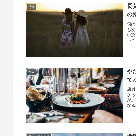
長
持論
の
僕は
も次
い説
小さ
や
友人
て
店員
から
が。
なる