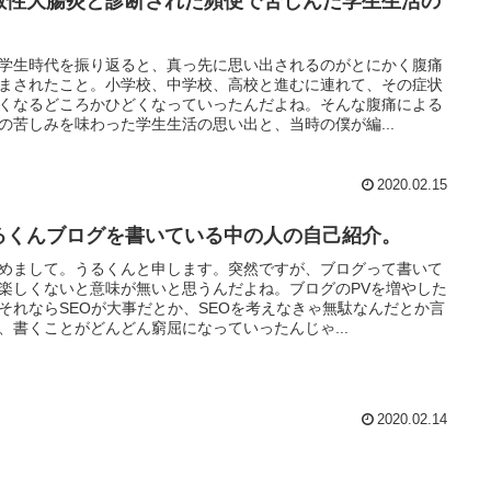
敏性大腸炎と診断された頻便で苦しんだ学生生活の
。
学生時代を振り返ると、真っ先に思い出されるのがとにかく腹痛
まされたこと。小学校、中学校、高校と進むに連れて、その症状
くなるどころかひどくなっていったんだよね。そんな腹痛による
の苦しみを味わった学生生活の思い出と、当時の僕が編...
2020.02.15
るくんブログを書いている中の人の自己紹介。
めまして。うるくんと申します。突然ですが、ブログって書いて
楽しくないと意味が無いと思うんだよね。ブログのPVを増やした
それならSEOが大事だとか、SEOを考えなきゃ無駄なんだとか言
、書くことがどんどん窮屈になっていったんじゃ...
2020.02.14