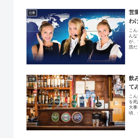
営
仕事
わ
こん
んな
が、
惑だ
飲
仕事
て
こん
を死
大事
頃、