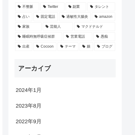
不整脈
Twitter
副業
タレント
占い
固定電話
過敏性大腸炎
amazon
家族
芸能人
マクドナルド
睡眠時無呼吸症候群
営業電話
愚痴
出産
Cocoon
テーマ
娘
ブログ
アーカイブ
2024年1月
2023年8月
2022年9月