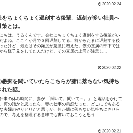
2020.02.24
社をちょくちょく遅刻する後輩。遅刻が多い社員へ
対策とは。
にちは。うるくんです。会社にちょくちょく遅刻をする後輩がい
だよね。ここ４か月で３回遅刻してる。前からたまに遅刻する後
ったけど、最近はその頻度が急激に増えた。僕の直属の部下では
から様子見をしてたんだけど、その直属の上司が注意し...
2020.02.22
の愚痴を聞いていたらこちらが腑に落ちない気持ち
された話。
仕事の休み時間に、妻が 「聞いて。聞いて～。」 と電話をかけて
。何の話かと思ったら、妻の仕事の愚痴だった。どこにでもある
な夫婦のやりとりだと思うが、何か腑に落ちない気持ちにさせら
ので、考えを整理する意味でも書いておこうと思う...
2020.02.21