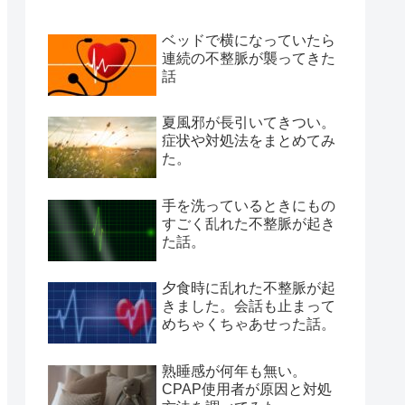
ベッドで横になっていたら
連続の不整脈が襲ってきた
話
夏風邪が長引いてきつい。
症状や対処法をまとめてみ
た。
手を洗っているときにもの
すごく乱れた不整脈が起き
た話。
夕食時に乱れた不整脈が起
きました。会話も止まって
めちゃくちゃあせった話。
熟睡感が何年も無い。
CPAP使用者が原因と対処