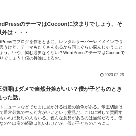
rdPressのテーマはCocoonに決まりでしょう。そ
以外は・・・
rdPressでブログを作るときに、レンタルサーバーやドメインで悩
思うけど、テーマもたくさんあるから同じぐらい悩んじゃうこと
ょう。いや、悩む必要なくない？WordPressのテーマはCocoonで
りでしょう！僕の持論によるお...
2020.02.26
王切開はダメで自然分娩がいい？僕が子どものとき
思った話。
トニュースなどでたまに見かける出産の論争がある。帝王切開は
で通常分娩で生んだ方がいいという意見だ。これに対して賛同す
もいれば反対の人もいる。色んな意見があるのは当然だろう。僕
なので出産の経験は無いわけだが、僕が子どものころに...