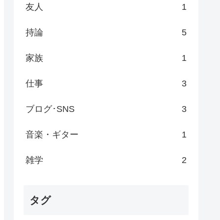
友人
1
持論
5
家族
1
仕事
3
ブログ･SNS
3
音楽・ギター
1
雑学
2
タグ